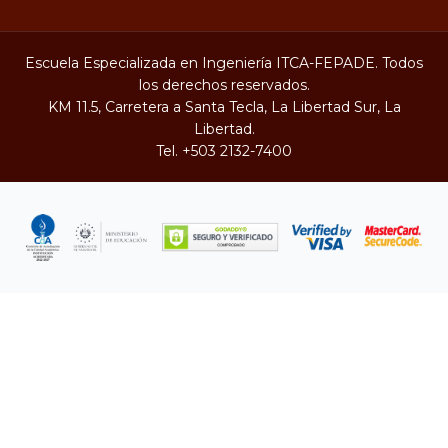
Escuela Especializada en Ingeniería ITCA-FEPADE. Todos
los derechos reservados.
KM 11.5, Carretera a Santa Tecla, La Libertad Sur, La
Libertad.
Tel.
+503 2132-7400