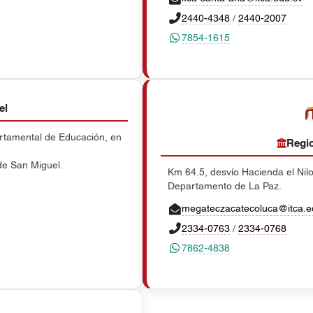
2440-4348
/
2440-2007
7854-1615
el
artamental de Educación, en
Regio
de San Miguel.
Km 64.5, desvío Hacienda el Nilo
Departamento de La Paz.
megateczacatecoluca@itca.e
2334-0763
/
2334-0768
7862-4838