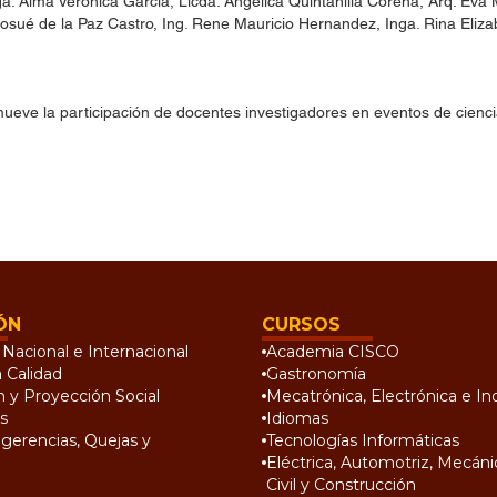
ga. Alma Verónica García, Licda. Angélica Quintanilla Corena, Arq. Eva M
 Josué de la Paz Castro, Ing. Rene Mauricio Hernandez, Inga. Rina Eliz
mueve la participación de docentes investigadores en eventos de cienci
ÓN
CURSOS
Nacional e Internacional
Academia CISCO
a Calidad
Gastronomía
n y Proyección Social
Mecatrónica, Electrónica e Ind
s
Idiomas
gerencias, Quejas y
Tecnologías Informáticas
Eléctrica, Automotriz, Mecánic
Civil y Construcción