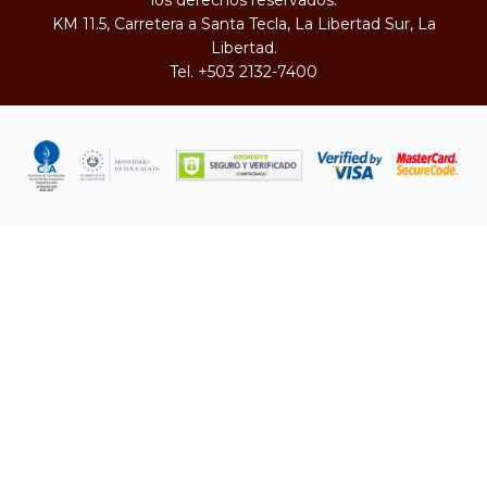
los derechos reservados.
KM 11.5, Carretera a Santa Tecla, La Libertad Sur, La
Libertad.
Tel.
+503 2132-7400