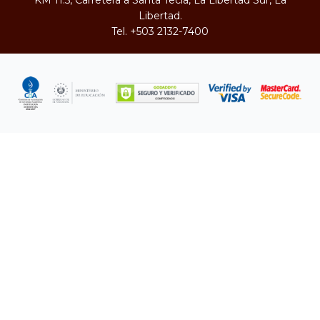
KM 11.5, Carretera a Santa Tecla, La Libertad Sur, La
Libertad.
Tel.
+503 2132-7400