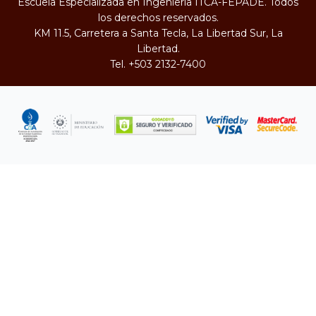
Escuela Especializada en Ingeniería ITCA-FEPADE. Todos
los derechos reservados.
KM 11.5, Carretera a Santa Tecla, La Libertad Sur, La
Libertad.
Tel.
+503 2132-7400