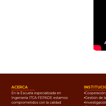
ACERCA
INSTITUCI
En la Escuela especializada en
Cooperación 
Ingeniería ITCA-FEPADE estamos
Gestión de l
comprometidos con la calidad
Investigació