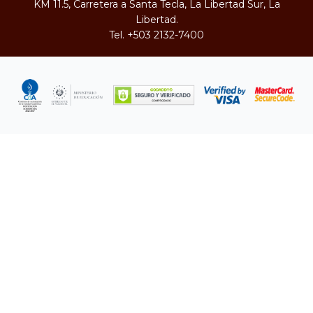
KM 11.5, Carretera a Santa Tecla, La Libertad Sur, La
Libertad.
Tel.
+503 2132-7400