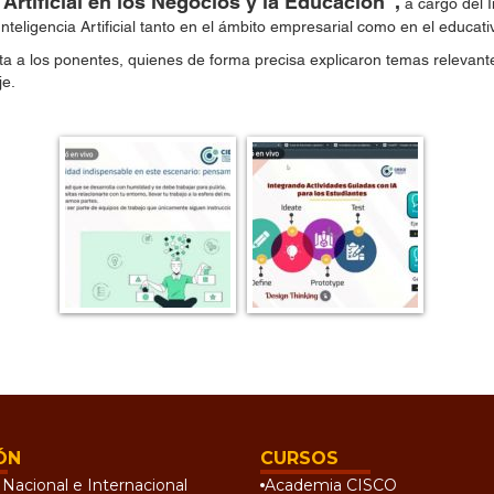
 Artificial en los Negocios y la Educación”,
a cargo del 
nteligencia Artificial tanto en el ámbito empresarial como en el educat
ita a los ponentes, quienes de forma precisa explicaron temas relevante
je.
ÓN
CURSOS
Nacional e Internacional
Academia CISCO