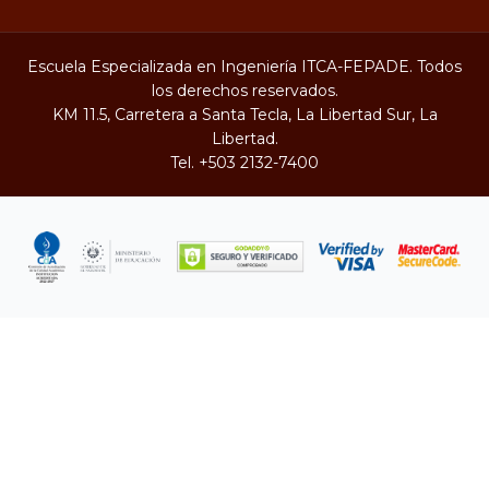
Escuela Especializada en Ingeniería ITCA-FEPADE. Todos
los derechos reservados.
KM 11.5, Carretera a Santa Tecla, La Libertad Sur, La
Libertad.
Tel.
+503 2132-7400