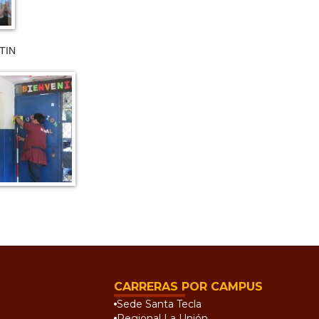
TIN
CARRERAS POR CAMPUS
Sede Santa Tecla
Regional La Unión