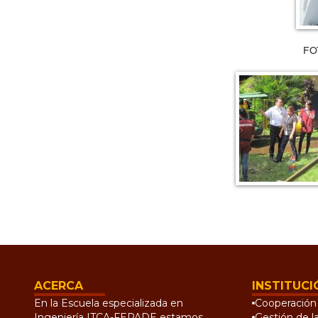
FO
ACERCA
INSTITUCI
En la Escuela especializada en
Cooperación 
Ingeniería ITCA-FEPADE estamos
Gestión de l