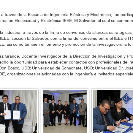
través de la Escuela de Ingeniería Eléctrica y Electrónica, fue partíc
eros en Electricidad y Electrónica IEEE, El Salvador, el cual se conmemor
a industria, a través de la firma de convenios de alianzas estratégicas
ca, IEEE, sección El Salvador, con la firma del convenio entre el IEEE
IEEE, así como también el fomento y promoción de la investigación, la f
 Grande, Docente Investigador de la Dirección de Investigación y Pro
vecho la oportunidad para establecer contactos con profesionales del r
d Don Bosco, UDB; Universidad de Sonsonate, USO; Universidad Dr. Jo
, organizaciones relacionadas con la ingeniería e invitados especiale