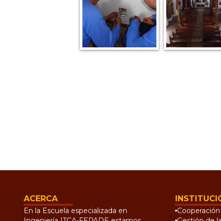
ACERCA
INSTITUCI
En la Escuela especializada en
Cooperación 
Ingeniería ITCA-FEPADE estamos
Gestión de l