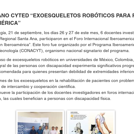
NO CYTED “EXOESQUELETOS ROBÓTICOS PARA RE
MÉRICA”
ogía, 21 de septiembre, los días 26 y 27 de este mes, 6 docentes inves
 Regional Santa Ana, participaron en el Foro Internacional Iberoamer
 en Iberoamérica”. Este foro fue organizado por el Programa Iberoameri
 Tecnología (CONACYT), organismo nacional signatario del programa.
 uso de exoesqueletos robóticos en universidades de México, Colombia, 
tegral de las personas con discapacidad experimenta significativos pr
recomendada para quienes presentan debilidad de extremidades inferiores
ones de los exoesqueletos en la rehabilitación de pacientes con proble
 de intercambio y cooperación científica.
ueve la participación de los docentes investigadores en foros internac
, las cuales benefician a personas con discapacidad física.