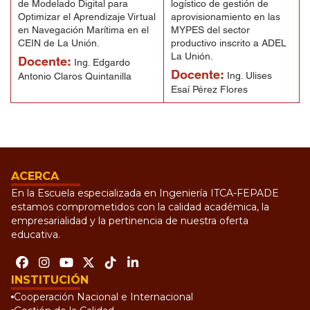
de Modelado Digital para
logístico de gestión de
Optimizar el Aprendizaje Virtual
aprovisionamiento en las
en Navegación Marítima en el
MYPES del sector
CEIN de La Unión.
productivo inscrito a ADEL
La Unión.
Docente:
Ing. Edgardo
Docente:
Ing. Ulises
Antonio Claros Quintanilla
Esaí Pérez Flores
ACERCA
En la Escuela especializada en Ingeniería ITCA-FEPADE
estamos comprometidos con la calidad académica, la
empresarialidad y la pertinencia de nuestra oferta
educativa.
INSTITUCIÓN
Cooperación Nacional e Internacional