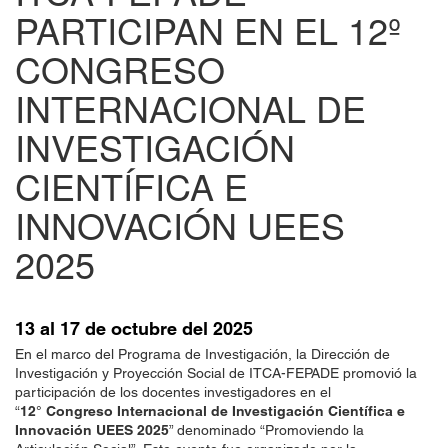
PARTICIPAN EN EL 12º
CONGRESO
INTERNACIONAL DE
INVESTIGACIÓN
CIENTÍFICA E
INNOVACIÓN UEES
2025
13 al 17 de octubre del 2025
En el marco del Programa de Investigación, la Dirección de
Investigación y Proyección Social de ITCA-FEPADE promovió la
participación de los docentes investigadores en el
“
12° Congreso Internacional de Investigación Científica e
Innovación UEES 2025
” denominado “Promoviendo la