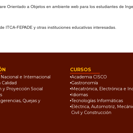
ware Orientado a Objetos en ambiente web para los estudiantes de Inge
 de ITCA-FEPADE y otras instituciones educativas interesadas.
ÓN
CURSOS
Nacional e Internacional
Academia CISCO
a Calidad
Gastronomía
n y Proyección Social
Mecatrónica, Electrónica e Ind
s
Idiomas
gerencias, Quejas y
Tecnologías Informáticas
Eléctrica, Automotriz, Mecánic
Civil y Construcción