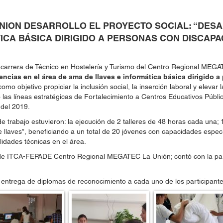
NION DESARROLLO EL PROYECTO SOCIAL: “DES
ICA BÁSICA DIRIGIDO A PERSONAS CON DISCAP
a carrera de Técnico en Hostelería y Turismo del Centro Regional MEG
ncias en el área de ama de llaves e informática básica dirigido 
como objetivo propiciar la inclusión social, la inserción laboral y eleva
o las líneas estratégicas de Fortalecimiento a Centros Educativos Públ
 del 2019.
e trabajo estuvieron: la ejecución de 2 talleres de 48 horas cada una; 1
de llaves”, beneficiando a un total de 20 jóvenes con capacidades espe
idades técnicas en el área.
es de ITCA-FEPADE Centro Regional MEGATEC La Unión; contó con la par
a entrega de diplomas de reconocimiento a cada uno de los participantes 