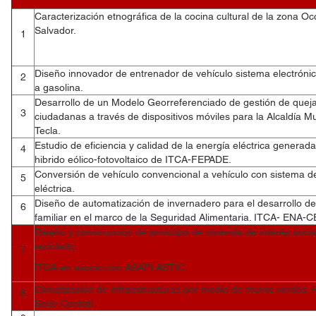
Caracterización etnográfica de la cocina cultural de la zona Oc
Salvador.
1
Diseño innovador de entrenador de vehículo sistema electrón
2
a gasolina.
Desarrollo de un Modelo Georreferenciado de gestión de quej
3
ciudadanas a través de dispositivos móviles para la Alcaldía M
Tecla.
Estudio de eficiencia y calidad de la energía eléctrica generad
4
hibrido eólico-fotovoltaico de ITCA-FEPADE.
Conversión de vehículo convencional a vehículo con sistema d
5
eléctrica.
Diseño de automatización de invernadero para el desarrollo de 
6
familiar en el marco de la Seguridad Alimentaria. ITCA- ENA-
Diseño y construcción de prototipo de vivienda de interés socia
reciclado.
7
ITCA en asocio con ASAPLASTIC.
Climatización de infraestructuras por medio de muros verdes. 
8
Sede Central.