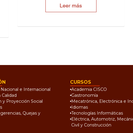
Leer más
ÓN
CURSOS
Nacional e Internacional
Academia CISCO
a Calidad
Gastronomía
n y Proyección Social
Mecatrónica, Electrónica e Ind
s
Idiomas
gerencias, Quejas y
Tecnologías Informáticas
Eléctrica, Automotriz, Mecánic
Civil y Construcción