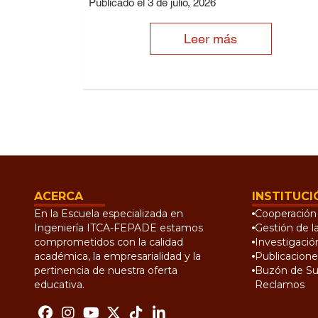
Publicado el 3 de julio, 2026
Leer más
ACERCA
INSTITUCI
En la Escuela especializada en
Cooperación 
Ingeniería ITCA-FEPADE estamos
Gestión de l
comprometidos con la calidad
Investigació
académica, la empresarialidad y la
Publicacione
pertinencia de nuestra oferta
Buzón de Su
educativa.
Reclamos