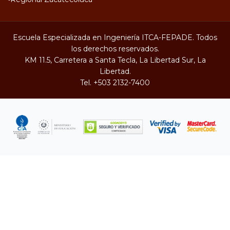
Escuela Especializada en Ingeniería ITCA-FEPADE. Todos
los derechos reservados.
KM 11.5, Carretera a Santa Tecla, La Libertad Sur, La
Libertad.
Tel.
+503 2132-7400