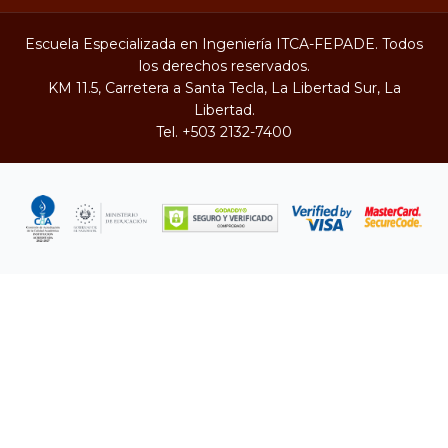
Escuela Especializada en Ingeniería ITCA-FEPADE. Todos
los derechos reservados.
KM 11.5, Carretera a Santa Tecla, La Libertad Sur, La
Libertad.
Tel.
+503 2132-7400