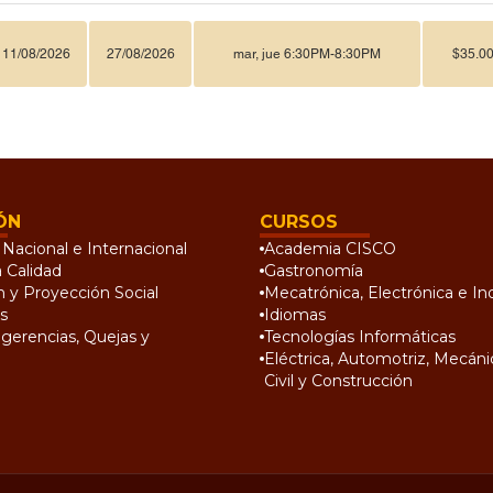
11/08/2026
27/08/2026
mar, jue 6:30PM-8:30PM
$35.0
ÓN
CURSOS
Nacional e Internacional
Academia CISCO
a Calidad
Gastronomía
n y Proyección Social
Mecatrónica, Electrónica e Ind
s
Idiomas
gerencias, Quejas y
Tecnologías Informáticas
Eléctrica, Automotriz, Mecánic
Civil y Construcción